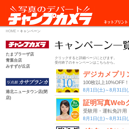
ネットプリント
HOME
>
キャンペーン
たまプラーザ店
クリックすると詳細ページにとびます。
青葉台店
受付終了のキャンペーンはこちらから。
みすずが丘店
デジカメプリ
100枚以上10%OFF
8月1日(土)～8月31日(
港北ニュータウン店(閉
店)
証明写真Web
受験用・運転免許用
8月1日(土)～8月31日(