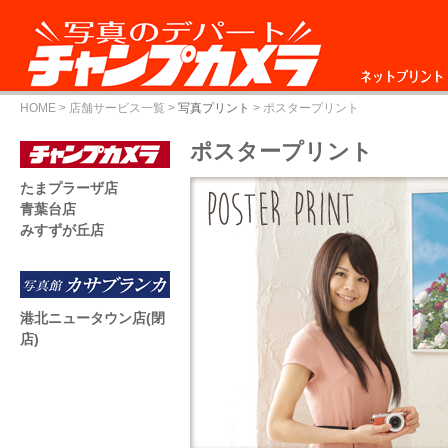
ネットプリント
HOME
>
店舗サービス一覧
>
写真プリント
> ポスタープリント
ポスタープリント
たまプラーザ店
青葉台店
みすずが丘店
港北ニュータウン店(閉
店)