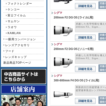
フォクトレンダー
ケンコー
シグマ
富士フイルム
200mm F2 DG OS [ライカL用]
サムヤン
卓越した光学性能を備え
ラオワ
200mm F2。Sigm...
KAMLAN
一眼用コンバージョン
シグマ
レンズアクセサリ
200mm F2 DG OS [ソニーE用]
フード
卓越した光学性能を備え
レンズキャップ
200mm F2。Sigm...
新品商品TOPページ
シグマ
300-600mm F4 DG OS [ライカL用]
革新的大口径超望遠ズー
超望遠単焦点レンズ600m.