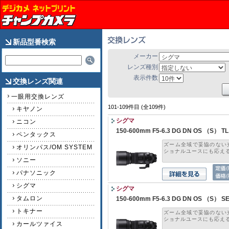
新品型番検索
メーカー
レンズ種別
表示件数
交換レンズ関連
一眼用交換レンズ
101-109件目 (全109件)
キヤノン
シグマ
ニコン
150-600mm F5-6.3 DG DN OS （S）
ペンタックス
ズーム全域で妥協のない
オリンパス/OM SYSTEM
ショナルユースにも応える高
ソニー
パナソニック
シグマ
シグマ
タムロン
150-600mm F5-6.3 DG DN OS （S）
トキナー
ズーム全域で妥協のない
ショナルユースにも応える高
カールツァイス