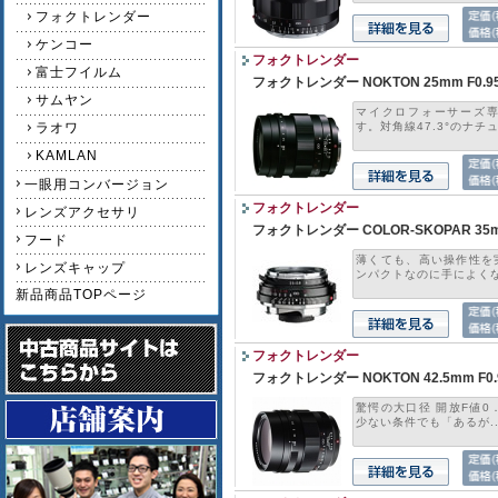
フォクトレンダー
ケンコー
フォクトレンダー
富士フイルム
フォクトレンダー NOKTON 25mm F0.95 Micr
サムヤン
マイクロフォーサーズ
ラオワ
す。対角線47.3°のナチュ.
KAMLAN
一眼用コンバージョン
フォクトレンダー
レンズアクセサリ
フォクトレンダー COLOR-SKOPAR 35mm F
フード
薄くても、高い操作性を
レンズキャップ
ンパクトなのに手によくなじ
新品商品TOPページ
フォクトレンダー
フォクトレンダー NOKTON 42.5mm F0.
驚愕の大口径 開放F値0
少ない条件でも「あるが..