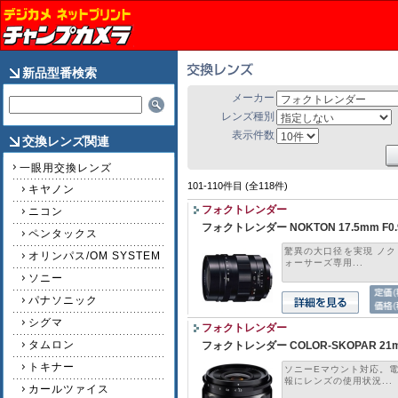
新品型番検索
メーカー
レンズ種別
表示件数
交換レンズ関連
一眼用交換レンズ
101-110件目 (全118件)
キヤノン
フォクトレンダー
ニコン
フォクトレンダー NOKTON 17.5mm F0.
ペンタックス
驚異の大口径を実現 ノクト
オリンパス/OM SYSTEM
ォーサーズ専用...
ソニー
パナソニック
シグマ
フォクトレンダー
タムロン
フォクトレンダー COLOR-SKOPAR 21mm F3
トキナー
ソニーEマウント対応。電
報にレンズの使用状況...
カールツァイス