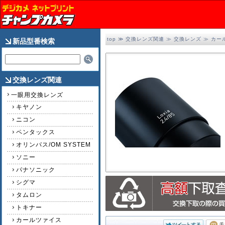
top
≫
交換レンズ関連
≫
交換レンズ
≫
カー
新品型番検索
交換レンズ関連
一眼用交換レンズ
キヤノン
ニコン
ペンタックス
オリンパス/OM SYSTEM
ソニー
パナソニック
シグマ
2/4
タムロン
トキナー
カールツァイス