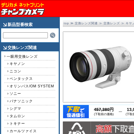
top
≫
交換レンズ関連
≫
交換レンズ
≫
キヤ
新品型番検索
交換レンズ関連
一眼用交換レンズ
キヤノン
ニコン
ペンタックス
オリンパス/OM SYSTEM
ソニー
パナソニック
シグマ
457,380
円
13
(下取前の価格)
(下取
タムロン
トキナー
カールツァイス