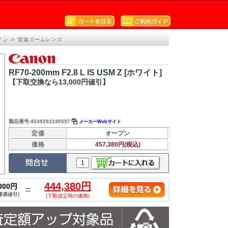
ノン
≫
望遠ズームレンズ
RF70-200mm F2.8 L IS USM Z [ホワイト]
【下取交換なら13,000円値引】
製品番号:4549292240597
メーカーWebサイト
定価
オープン
価格
457,380円(税込)
444,380円
,000円
優遇値引)
(下取成立時の価格)