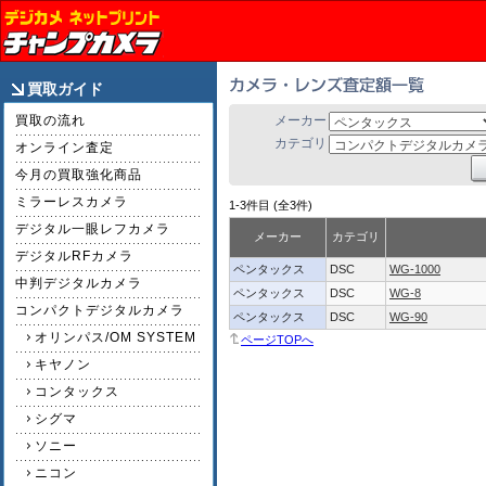
買取ガイド
買取の流れ
メーカー
カテゴリ
オンライン査定
今月の買取強化商品
ミラーレスカメラ
1-3件目 (全3件)
デジタル一眼レフカメラ
メーカー
カテゴリ
デジタルRFカメラ
ペンタックス
DSC
WG-1000
中判デジタルカメラ
ペンタックス
DSC
WG-8
コンパクトデジタルカメラ
ペンタックス
DSC
WG-90
オリンパス/OM SYSTEM
ページTOPへ
キヤノン
コンタックス
シグマ
ソニー
ニコン