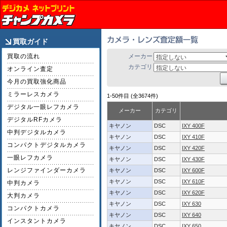
買取ガイド
買取の流れ
メーカー
カテゴリ
オンライン査定
今月の買取強化商品
ミラーレスカメラ
1-50件目 (全3674件)
デジタル一眼レフカメラ
メーカー
カテゴリ
デジタルRFカメラ
キヤノン
DSC
IXY 400F
中判デジタルカメラ
キヤノン
DSC
IXY 410F
コンパクトデジタルカメラ
キヤノン
DSC
IXY 420F
一眼レフカメラ
キヤノン
DSC
IXY 430F
レンジファインダーカメラ
キヤノン
DSC
IXY 600F
キヤノン
DSC
IXY 610F
中判カメラ
キヤノン
DSC
IXY 620F
大判カメラ
キヤノン
DSC
IXY 630
コンパクトカメラ
キヤノン
DSC
IXY 640
インスタントカメラ
キヤノン
DSC
IXY 650