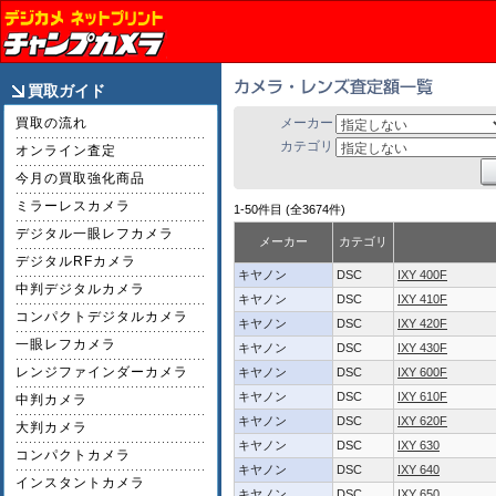
買取ガイド
買取の流れ
メーカー
カテゴリ
オンライン査定
今月の買取強化商品
ミラーレスカメラ
1-50件目 (全3674件)
デジタル一眼レフカメラ
メーカー
カテゴリ
デジタルRFカメラ
キヤノン
DSC
IXY 400F
中判デジタルカメラ
キヤノン
DSC
IXY 410F
コンパクトデジタルカメラ
キヤノン
DSC
IXY 420F
一眼レフカメラ
キヤノン
DSC
IXY 430F
レンジファインダーカメラ
キヤノン
DSC
IXY 600F
キヤノン
DSC
IXY 610F
中判カメラ
キヤノン
DSC
IXY 620F
大判カメラ
キヤノン
DSC
IXY 630
コンパクトカメラ
キヤノン
DSC
IXY 640
インスタントカメラ
キヤノン
DSC
IXY 650