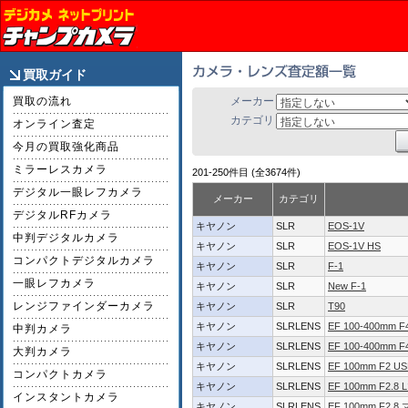
買取ガイド
買取の流れ
メーカー
カテゴリ
オンライン査定
今月の買取強化商品
ミラーレスカメラ
201-250件目 (全3674件)
デジタル一眼レフカメラ
メーカー
カテゴリ
デジタルRFカメラ
キヤノン
SLR
EOS-1V
中判デジタルカメラ
キヤノン
SLR
EOS-1V HS
コンパクトデジタルカメラ
キヤノン
SLR
F-1
一眼レフカメラ
キヤノン
SLR
New F-1
レンジファインダーカメラ
キヤノン
SLR
T90
キヤノン
SLRLENS
EF 100-400mm F4.
中判カメラ
キヤノン
SLRLENS
EF 100-400mm F4
大判カメラ
キヤノン
SLRLENS
EF 100mm F2 U
コンパクトカメラ
キヤノン
SLRLENS
EF 100mm F2.8
インスタントカメラ
キヤノン
SLRLENS
EF 100mm F2.8