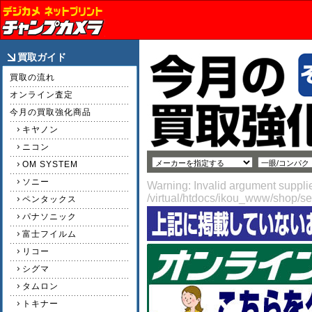
買取ガイド
買取の流れ
オンライン査定
今月の買取強化商品
キヤノン
ニコン
OM SYSTEM
ソニー
Warning: Invalid argument supplie
/virtual/htdocs/ikou_www/shop/s
ペンタックス
パナソニック
富士フイルム
リコー
シグマ
タムロン
トキナー