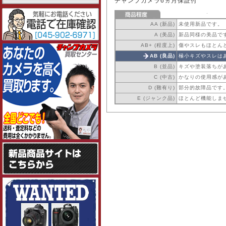
チャンプカメラ6ヵ月保証付
AA (新品)
未使用新品です。
A (美品)
新品同様の美品で
AB+ (程度上)
傷やスレもほとん
AB (良品)
極小キズやスレは
B (並品)
キズや塗装落ちが
C (中古)
かなりの使用感が
D (難有り)
部分的故障品です
E (ジャンク品)
ほとんど機能しま