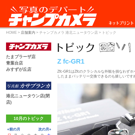
ネットプリント
HOME
>
店舗案内
>
チャンプカメラ 港北ニュータウン店
> トピック
たまプラーザ店
Z fc-GR1
青葉台店
みすずが丘店
Zfc-GR1はZfcのクラシカルな外観を損なわ
したままバッテリー交換できるのも嬉しいです
港北ニュータウン店(閉
店)
10月のトピック
«前の月
次の月»