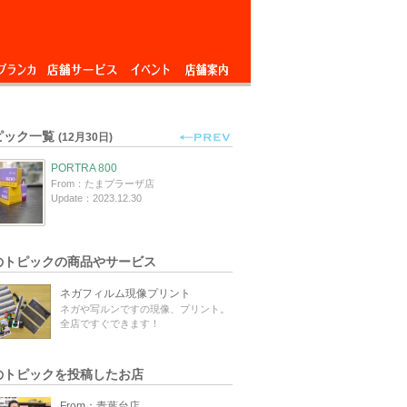
ブランカ
店舗サービス
イベント
店舗案内
ピック一覧
(12月30日)
PORTRA 800
From：たまプラーザ店
Update：2023.12.30
のトピックの商品やサービス
ネガフィルム現像プリント
ネガや写ルンですの現像、プリント。
全店ですぐできます！
のトピックを投稿したお店
From：青葉台店