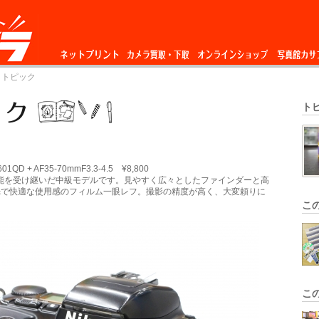
ネットプリント
カメラ買取・下
オンラインショップ
写真館カサ
 トピック
取
ト
01QD + AF35-70mmF3.3-4.5 ¥8,800
の性能を受け継いだ中級モデルです。見やすく広々としたファインダーと高
光で快適な使用感のフィルム一眼レフ。撮影の精度が高く、大変頼りに
こ
こ