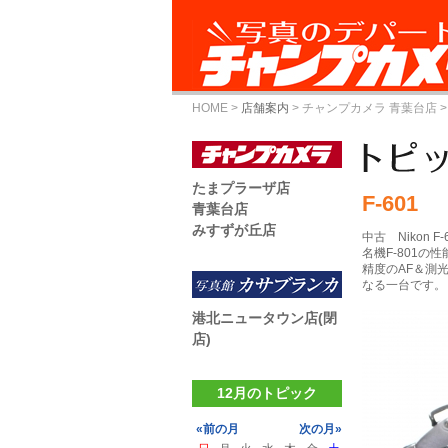
HOME
>
店舗案内
>
チャンプカメラ 青葉台店
>
たまプラーザ店
F-601
青葉台店
みすずが丘店
中古 Nikon F-6
名機F-801
精度のAF＆測
なる一台です。
港北ニュータウン店(閉
店)
12月のトピック
«前の月
次の月»