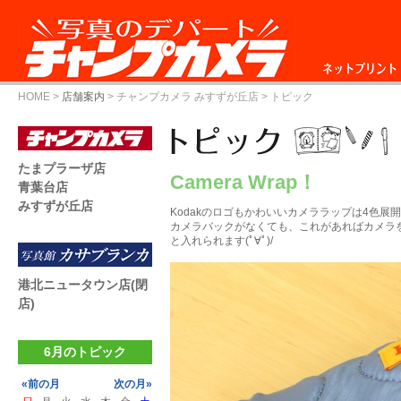
ネットプリント
HOME
>
店舗案内
>
チャンプカメラ みすずが丘店
> トピック
たまプラーザ店
Camera Wrap！
青葉台店
みすずが丘店
Kodakのロゴもかわいいカメララップは4色展
カメラバックがなくても、これがあればカメラ
と入れられます(ﾟ∀ﾟ)/
港北ニュータウン店(閉
店)
6月のトピック
«前の月
次の月»