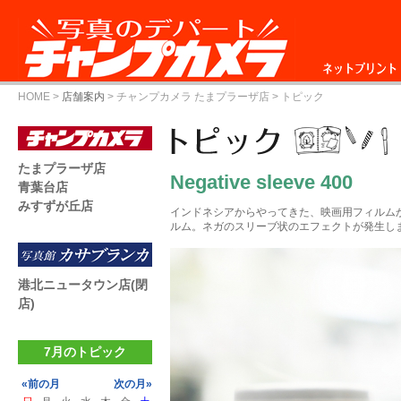
ネットプリント
HOME
>
店舗案内
>
チャンプカメラ たまプラーザ店
> トピック
たまプラーザ店
Negative sleeve 400
青葉台店
みすずが丘店
インドネシアからやってきた、映画用フィルムから
ルム。ネガのスリーブ状のエフェクトが発生し
港北ニュータウン店(閉
店)
7月のトピック
«前の月
次の月»