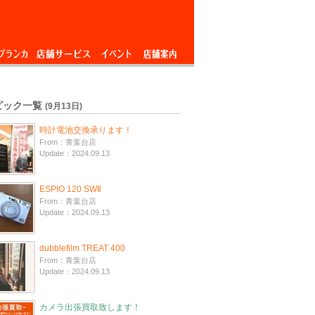
ブランカ
店舗サービス
イベント
店舗案内
ピック一覧
(9月13日)
時計電池交換承ります！
From：青葉台店
Update：2024.09.13
ESPIO 120 SWⅡ
From：青葉台店
Update：2024.09.13
dubblefilm TREAT 400
From：青葉台店
Update：2024.09.13
カメラ出張買取致します！