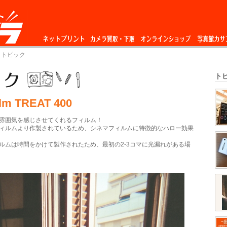
ネットプリント
カメラ買取・下
オンラインショップ
写真館カサ
 トピック
取
ト
ilm TREAT 400
雰囲気を感じさせてくれるフィルム！
ィルムより作製されているため、シネマフィルムに特徴的なハロー効果
ルムは時間をかけて製作されたため、最初の2-3コマに光漏れがある場