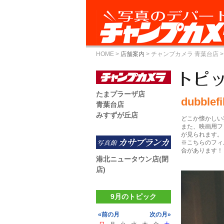
HOME
>
店舗案内
>
チャンプカメラ 青葉台店
>
たまプラーザ店
dubblef
青葉台店
みすずが丘店
どこか懐かしい
また、映画用フ
が見られます。
※こちらのフィ
合があります！
港北ニュータウン店(閉
店)
9月のトピック
«前の月
次の月»