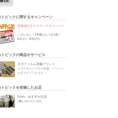
のトピックに関するキャンペーン
現像値引きスクラッチキャンペー
ン
ハズレなし！1本購入につき1枚！
8/1(土)～8/31(月)
のトピックの商品やサービス
ネガフィルム現像プリント
ネガや写ルンですの現像、プリント。
全店ですぐできます！
のトピックを投稿したお店
From：みすずが丘店
(☎) 045-971-0800