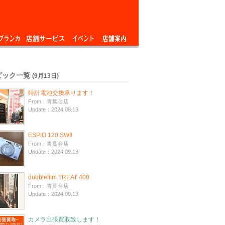
ブランカ
店舗サービス
イベント
店舗案内
ピック一覧
(9月13日)
時計電池交換承ります！
From：青葉台店
Update：2024.09.13
ESPIO 120 SWⅡ
From：青葉台店
Update：2024.09.13
dubblefilm TREAT 400
From：青葉台店
Update：2024.09.13
カメラ出張買取致します！