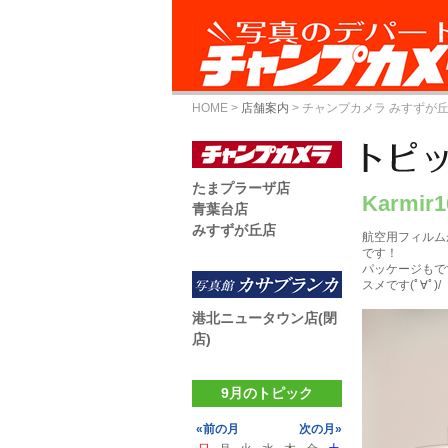
HOME
>
店舗案内
>
チャンプカメラ みすずが
たまプラーザ店
Karmir
青葉台店
みすずが丘店
航空用フィルム
です！
パッケージもで
スメです(ﾟ∀ﾟ)/
港北ニュータウン店(閉
店)
9月のトピック
«前の月
次の月»