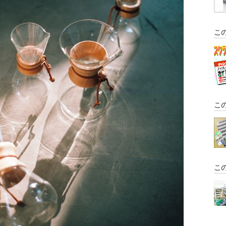
こ
こ
こ