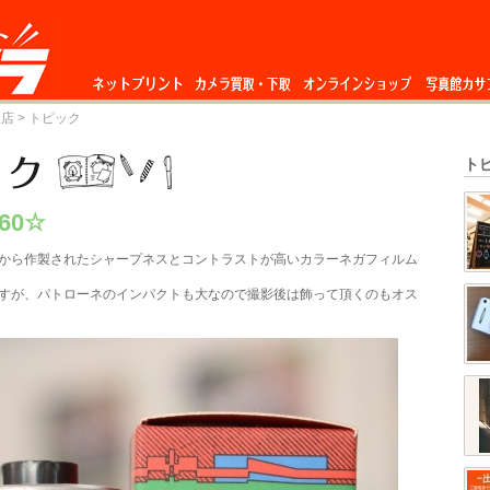
ネットプリント
カメラ買取・下
オンラインショップ
写真館カサ
丘店
> トピック
取
ト
160☆
から作製されたシャープネスとコントラストが高いカラーネガフィルム
すが、パトローネのインパクトも大なので撮影後は飾って頂くのもオス