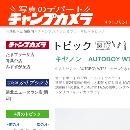
ネットプリント
HOME
>
店舗案内
>
チャンプカメラ たまプラーザ店
> トピック
たまプラーザ店
キヤノン AUTOBOY WT
青葉台店
みすずが丘店
中古キヤノン AUTOBOY WT28（ケース付き） 
オートボーイ WT28(ワールドトラベラー)
世界主要24都市の日付けと時間を切り替えるWORL
28mm F4の超広角と48mm F6.5の標準レ
港北ニュータウン店(閉
ッタリのフィルムカメラです。
店)
4月のトピック
«前の月
次の月»