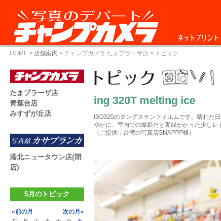
ネットプリント
HOME
>
店舗案内
>
チャンプカメラ たまプラーザ店
> トピック
たまプラーザ店
ing 320T melting ice
青葉台店
みすずが丘店
ISO320のタングステンフィルムです。晴れ
やかに、室内での撮影だと青緑がかった少しレ
（ご提供：台湾の写真店SNAPPP様）
港北ニュータウン店(閉
店)
5月のトピック
«前の月
次の月»