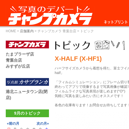
ネットプリント
HOME
>
店舗案内
>
チャンプカメラ 青葉台店
> トピック
たまプラーザ店
X-HALF (X-HF1)
青葉台店
みすずが丘店
ハーフサイズカメラから着想を得た、富士フイ
half」
「フィルムシミュレーション」にフレーム切り
終わってアプリで現像するまで写真画像が確認
港北ニュータウン店(閉
フィルムライクな写真表現が楽しめます(^O^)
気軽に写真を楽しみたい方にオススメです！
店)
各色の在庫有ります！お問合せお待ちしてます
9月のトピック
«前の月
次の月»