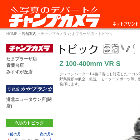
ネットプリント
HOME
>
店舗案内
>
チャンプカメラ たまプラーザ店
> トピック
たまプラーザ店
Z 100-400mm VR S
青葉台店
みすずが丘店
テレコンバーター1.4倍/2倍にも対応したニコ
野鳥撮影や航空・鉄道・モータースポーツ等、
発揮します。
港北ニュータウン店(閉
店)
9月のトピック
«前の月
次の月»