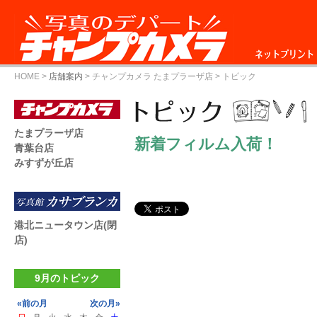
ネットプリント
HOME
>
店舗案内
>
チャンプカメラ たまプラーザ店
> トピック
たまプラーザ店
新着フィルム入荷！
青葉台店
みすずが丘店
港北ニュータウン店(閉
店)
9月のトピック
«前の月
次の月»