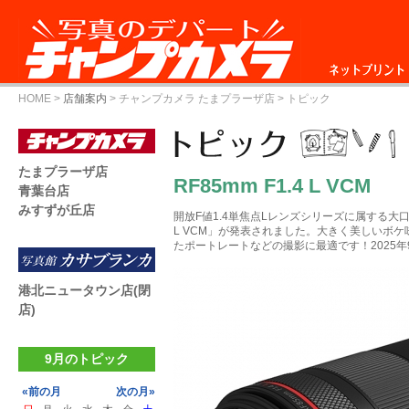
ネットプリント
HOME
>
店舗案内
>
チャンプカメラ たまプラーザ店
> トピック
たまプラーザ店
RF85mm F1.4 L VCM
青葉台店
みすずが丘店
開放F値1.4単焦点Lレンズシリーズに属する大口径
L VCM」が発表されました。大きく美しいボケ
たポートレートなどの撮影に最適です！2025年9
港北ニュータウン店(閉
店)
9月のトピック
«前の月
次の月»