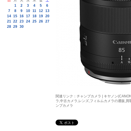
日
月
火
水
木
金
土
1
2
3
4
5
6
7
8
9
10
11
12
13
14
15
16
17
18
19
20
21
22
23
24
25
26
27
28
29
30
関連リンク：
チャンプカメラ | キヤノン(CANON) 
ラ,中古カメラ,レンズ,フィルムカメラの通販,
ンプカメラ