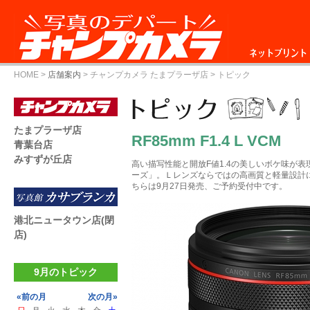
ネットプリント
HOME
>
店舗案内
>
チャンプカメラ たまプラーザ店
> トピック
たまプラーザ店
RF85mm F1.4 L VCM
青葉台店
みすずが丘店
高い描写性能と開放F値1.4の美しいボケ味が表現で
ーズ」。Ｌレンズならではの高画質と軽量設計
ちらは9月27日発売、ご予約受付中です。
港北ニュータウン店(閉
店)
9月のトピック
«前の月
次の月»