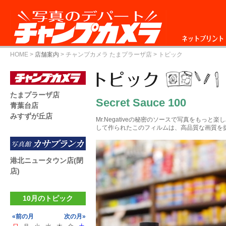
ネットプリント
HOME
>
店舗案内
>
チャンプカメラ たまプラーザ店
> トピック
たまプラーザ店
Secret Sauce 100
青葉台店
みすずが丘店
Mr.Negativeの秘密のソースで写真をもっ
して作られたこのフィルムは、高品質な画質を
港北ニュータウン店(閉
店)
10月のトピック
«前の月
次の月»