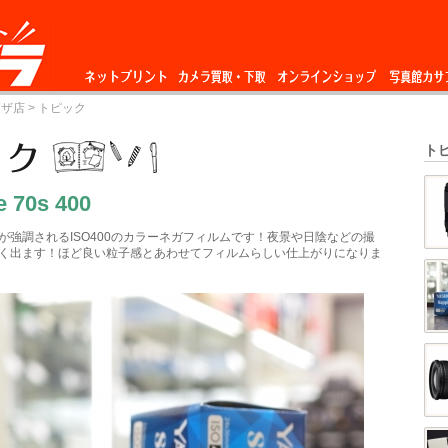
ネットプリント
カメラ買取・下
オンラインショップ
写真館カサ
ーザ店
> トピック
取
ト
e 70s 400
が強調されるISO400のカラーネガフィルムです！夜景や日陰などの撮
く出ます！ほど良い粒子感とあわせてフィルムらしい仕上がりになりま