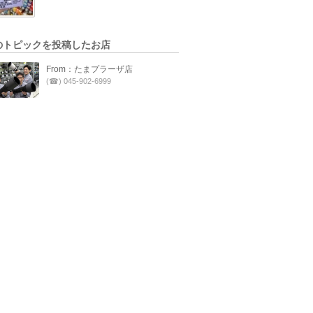
のトピックを投稿したお店
From：たまプラーザ店
(☎) 045-902-6999