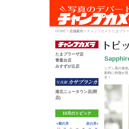
HOME
>
店舗案内
>
チャンプカメラ たまプラ
たまプラーザ店
Sapphir
青葉台店
みすずが丘店
シアン系の発色
影時に特徴が良
す！
港北ニュータウン店(閉
店)
10月のトピック
«前の月
次の月»