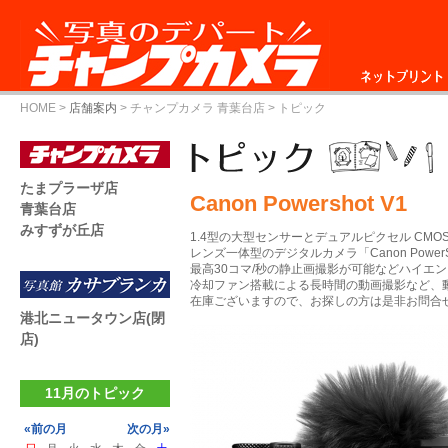
ネットプリント
HOME
>
店舗案内
>
チャンプカメラ 青葉台店
> トピック
たまプラーザ店
Canon Powershot V1
青葉台店
みすずが丘店
1.4型の大型センサーとデュアルピクセル CMOS 
レンズ一体型のデジタルカメラ「Canon PowerSh
最高30コマ/秒の静止画撮影が可能などハイエ
冷却ファン搭載による長時間の動画撮影など、
在庫ございますので、お探しの方は是非お問合
港北ニュータウン店(閉
店)
11月のトピック
«前の月
次の月»