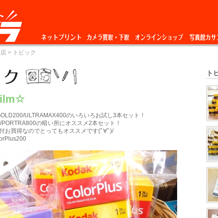
ネットプリント
カメラ買取・下
オンラインショップ
写真館カサ
丘店
> トピック
取
ト
Film☆
00/GOLD200/ULTRAMAX400のいろいろお試し3本セット！
00/PORTRA800の暗い所にオススメ2本セット！
お買得なのでとってもオススメです(ﾟ∀ﾟ)/
Plus200