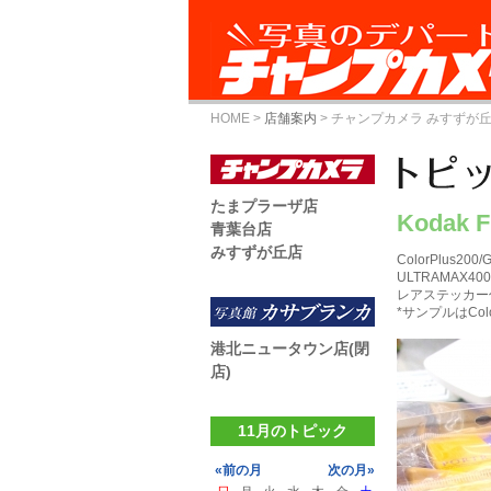
HOME
>
店舗案内
>
チャンプカメラ みすずが
たまプラーザ店
Kodak 
青葉台店
みすずが丘店
ColorPlus2
ULTRAMAX4
レアステッカー付
*サンプルはColor
港北ニュータウン店(閉
店)
11月のトピック
«前の月
次の月»