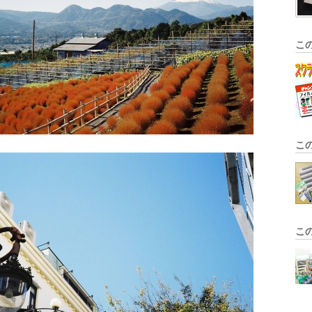
こ
こ
こ