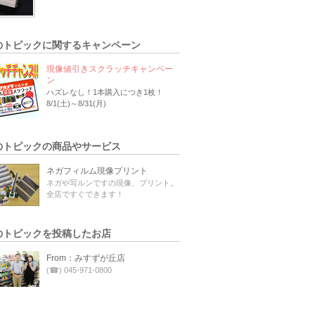
のトピックに関するキャンペーン
現像値引きスクラッチキャンペー
ン
ハズレなし！1本購入につき1枚！
8/1(土)～8/31(月)
のトピックの商品やサービス
ネガフィルム現像プリント
ネガや写ルンですの現像、プリント。
全店ですぐできます！
のトピックを投稿したお店
From：みすずが丘店
(☎) 045-971-0800