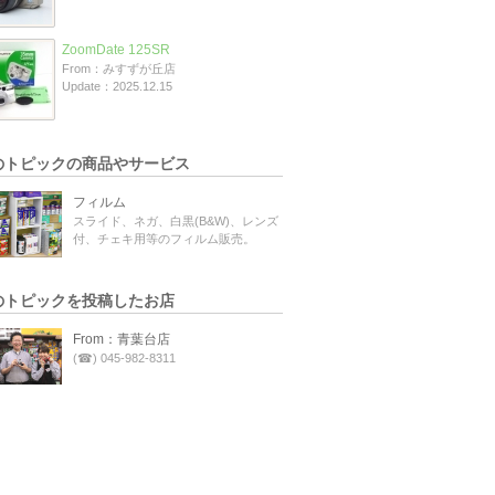
ZoomDate 125SR
From：みすずが丘店
Update：2025.12.15
のトピックの商品やサービス
フィルム
スライド、ネガ、白黒(B&W)、レンズ
付、チェキ用等のフィルム販売。
のトピックを投稿したお店
From：青葉台店
(☎) 045-982-8311