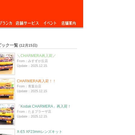
ブランカ
店舗サービス
イベント
店舗案内
ピック一覧
(12月15日)
＼CHARMERA再入荷／
From：みすずが丘店
Update：2025.12.15
CHARMERA再入荷！！
From：青葉台店
Update：2025.12.15
「Kodak CHARMERA」再入荷！
From：たまプラーザ店
Update：2025.12.15
X-E5 XF23mmレンズキット