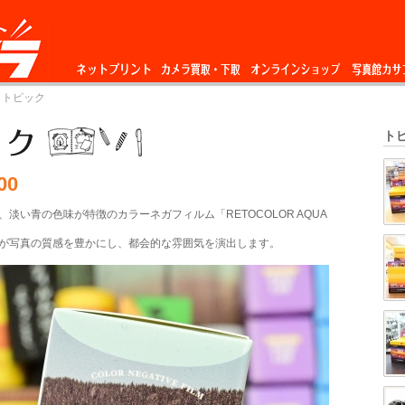
ネットプリント
カメラ買取・下
オンラインショップ
写真館カサ
 トピック
取
ト
00
淡い青の色味が特徴のカラーネガフィルム「RETOCOLOR AQUA
が写真の質感を豊かにし、都会的な雰囲気を演出します。