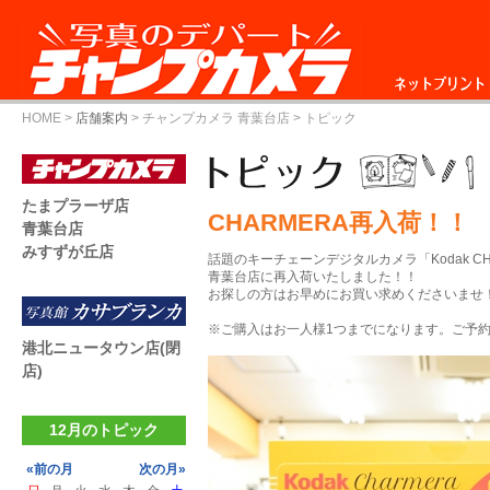
ネットプリント
HOME
>
店舗案内
>
チャンプカメラ 青葉台店
> トピック
たまプラーザ店
CHARMERA再入荷！！
青葉台店
みすずが丘店
話題のキーチェーンデジタルカメラ「Kodak CH
青葉台店に再入荷いたしました！！
お探しの方はお早めにお買い求めくださいませ
※ご購入はお一人様1つまでになります。ご予
港北ニュータウン店(閉
店)
12月のトピック
«前の月
次の月»