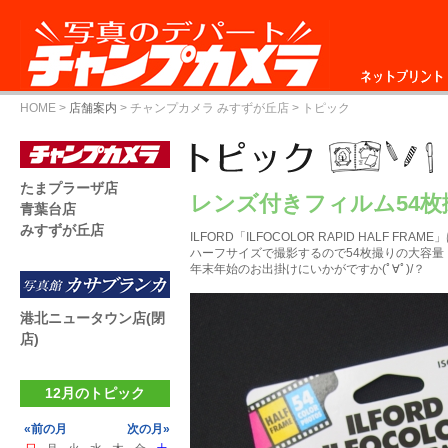
ネットプリント
HOME
>
店舗案内
>
チャンプカメラ みすずが丘店
> トピック
たまプラーザ店
レンズ付きフィルム54枚
青葉台店
みすずが丘店
ILFORD「ILFOCOLOR RAPID HALF F
ハーフサイズで撮影するので54枚撮りの大容量
年末年始のお出掛けにいかがですか(ﾟ∀ﾟ)/？
港北ニュータウン店(閉
店)
12月のトピック
«前の月
次の月»