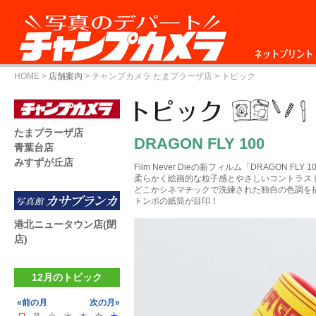
ネットプリント
HOME
>
店舗案内
>
チャンプカメラ たまプラーザ店
> トピック
たまプラーザ店
DRAGON FLY 100
青葉台店
みすずが丘店
Film Never Dieの新フィルム「DRAGON FLY 1
柔らかく絵画的な粒子感とやさしいコントラス
どこかシネマチックで洗練された独自の色調を
トンボの紙筒が目印！
港北ニュータウン店(閉
店)
12月のトピック
«前の月
次の月»