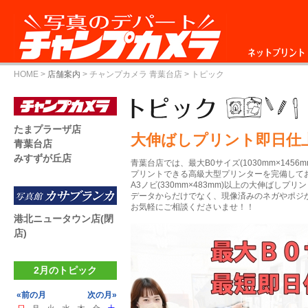
ネットプリント
HOME
>
店舗案内
>
チャンプカメラ 青葉台店
> トピック
たまプラーザ店
大伸ばしプリント即日仕
青葉台店
みすずが丘店
青葉台店では、最大B0サイズ(1030mm×1456m
プリントできる高級大型プリンターを完備して
A3ノビ(330mm×483mm)以上の大伸ばし
データからだけでなく、現像済みのネガやポジ
お気軽にご相談くださいませ！！
港北ニュータウン店(閉
店)
2月のトピック
«前の月
次の月»