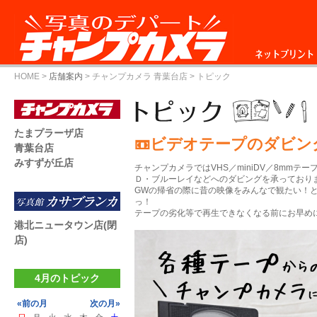
ネットプリント
HOME
>
店舗案内
>
チャンプカメラ 青葉台店
> トピック
たまプラーザ店
📼ビデオテープのダビング
青葉台店
みすずが丘店
チャンプカメラではVHS／miniDV／8mm
Ｄ・ブルーレイなどへのダビングを承っており
GWの帰省の際に昔の映像をみんなで観たい！
っ！
テープの劣化等で再生できなくなる前にお早めにご相
港北ニュータウン店(閉
店)
4月のトピック
«前の月
次の月»