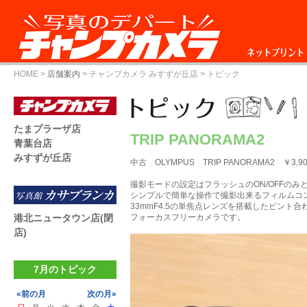
ネットプリント
HOME
>
店舗案内
>
チャンプカメラ みすずが丘店
> トピック
たまプラーザ店
TRIP PANORAMA2
青葉台店
みすずが丘店
中古 OLYMPUS TRIP PANORAMA2 ￥3,90
撮影モードの設定はフラッシュのON/OFFのみ
シンプルで簡単な操作で撮影出来るフィルムコ
33mmF4.5の単焦点レンズを搭載したピント合
港北ニュータウン店(閉
フォーカスフリーカメラです。
店)
7月のトピック
«前の月
次の月»