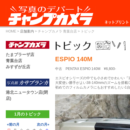
ネットプリント
HOME
>
店舗案内
>
チャンプカメラ 青葉台店
> トピック
たまプラーザ店
ESPIO 140M
青葉台店
みすずが丘店
中古 PENTAX ESPIO 140M ¥6,800-
エスピオシリーズの中でも小さめでかわいい『1
大変使い勝手がよい38-140mmのズームを搭載
初めてのフィルムカメラにもおすすめしたい1台
港北ニュータウン店(閉
店)
1月のトピック
«前の月
次の月»