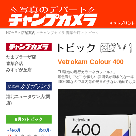
ネットプリント
HOME
>
店舗案内
>
チャンプカメラ 青葉台店
> トピック
たまプラーザ店
Vetrokam Colour 400
青葉台店
みすずが丘店
EU製造の現行カラーネガフィルム。
暖色寄りでどこか優しい雰囲気が印象的な一本
ISO400なので屋内等の光量の少ない場面でも
港北ニュータウン店(閉
店)
8月のトピック
«前の月
次の月»