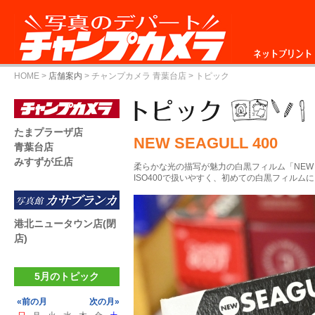
ネットプリント
HOME
>
店舗案内
>
チャンプカメラ 青葉台店
> トピック
たまプラーザ店
NEW SEAGULL 400
青葉台店
みすずが丘店
柔らかな光の描写が魅力の白黒フィルム「NEW SE
ISO400で扱いやすく、初めての白黒フィルム
港北ニュータウン店(閉
店)
5月のトピック
«前の月
次の月»