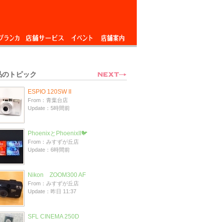
ブランカ
店舗サービス
イベント
店舗案内
品のトピック
ESPIO 120SW II
From：青葉台店
Update：5時間前
PhoenixとPhoenixII🐦
From：みすずが丘店
Update：6時間前
Nikon ZOOM300 AF
From：みすずが丘店
Update：昨日 11:37
SFL CINEMA 250D