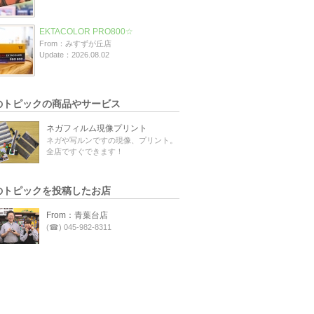
EKTACOLOR PRO800☆
From：みすずが丘店
Update：2026.08.02
のトピックの商品やサービス
ネガフィルム現像プリント
ネガや写ルンですの現像、プリント。
全店ですぐできます！
のトピックを投稿したお店
From：青葉台店
(☎) 045-982-8311