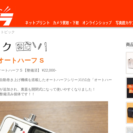
ネットプリント
カメラ買取・下
オンラインショップ
写真館カサ
 トピック
取
商
 オートハーフ S
オートハーフ S 【整備済】 ¥22,000-
自動巻き上げ機構を搭載したオートハーフシリーズの1台「オートハー
が追加され、裏蓋も開閉式になって使いやすくなりました！
整備済み個体です！！