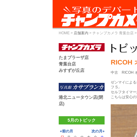
HOME
>
店舗案内
>
チャンプカメラ 青葉台店
>
たまプラーザ店
RICOH
青葉台店
みすずが丘店
中古 RICOH 
ゼンマイによる
フ S」
セルフタイマー
港北ニュータウン店(閉
こちらは安心の
店)
5月のトピック
«前の月
次の月»