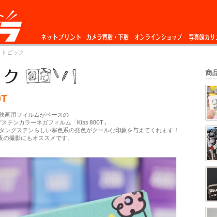
ネットプリント
カメラ買取・下
オンラインショップ
写真館カサ
 トピック
取
商
0T
映画用フィルムがベースの
グステンカラーネガフィルム「Kiss 800T」
タングステンらしい寒色系の発色がクールな印象を与えてくれます！
で夜の撮影にもオススメです。