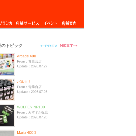
ブランカ
店舗サービス
イベント
店舗案内
品のトピック
Arcade 400
From：青葉台店
Update：2026.07.27
バルク！
From：青葉台店
Update：2026.07.26
WOLFEN NP100
From：みすずが丘店
Update：2026.07.26
Marix 400D