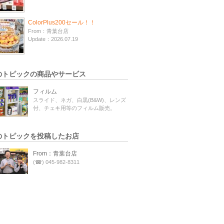
ColorPlus200セール！！
From：青葉台店
Update：2026.07.19
のトピックの商品やサービス
フィルム
スライド、ネガ、白黒(B&W)、レンズ
付、チェキ用等のフィルム販売。
のトピックを投稿したお店
From：青葉台店
(☎) 045-982-8311