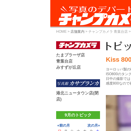
HOME
>
店舗案内
>
チャンプカメラ 青葉台店
>
たまプラーザ店
Kiss 80
青葉台店
みすずが丘店
ヨーロッパ製の
ISO800のタン
日中の撮影では
感度800なの
港北ニュータウン店(閉
店)
9月のトピック
«前の月
次の月»