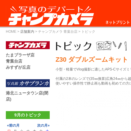
ネットプリント
HOME
>
店舗案内
>
チャンプカメラ 青葉台店
> トピック
たまプラーザ店
Z30 ダブルズームキット
青葉台店
みすずが丘店
小型・軽量でVlog撮影に適したAPS-Cサイズ
付属の2本のレンズで(35㎜換算)広角24㎜から
使いやすい操作性で静止画も動画も初めての方に
港北ニュータウン店(閉
店)
9月のトピック
«前の月
次の月»