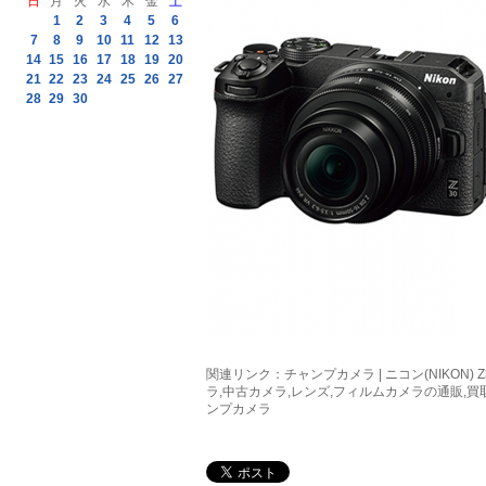
日
月
火
水
木
金
土
1
2
3
4
5
6
7
8
9
10
11
12
13
14
15
16
17
18
19
20
21
22
23
24
25
26
27
28
29
30
関連リンク：
チャンプカメラ | ニコン(NIKON)
ラ,中古カメラ,レンズ,フィルムカメラの通販,
ンプカメラ