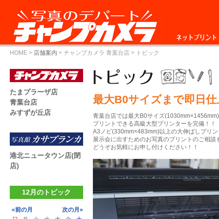
ネットプリント
HOME
>
店舗案内
>
チャンプカメラ 青葉台店
> トピック
たまプラーザ店
最大B0サイズまで即日仕
青葉台店
みすずが丘店
青葉台店では最大B0サイズ(1030mm×1456mm
プリントできる高級大型プリンターを完備！！
A3ノビ(330mm×483mm)以上の大伸ばし
展示会に出すためのお写真のプリントのご相談
どうぞお気軽にお申し付けください！！
港北ニュータウン店(閉
店)
12月のトピック
«前の月
次の月»