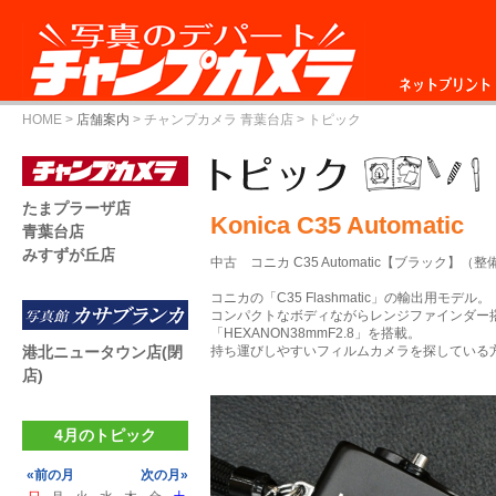
ネットプリント
HOME
>
店舗案内
>
チャンプカメラ 青葉台店
> トピック
たまプラーザ店
Konica C35 Automatic
青葉台店
みすずが丘店
中古 コニカ C35 Automatic【ブラック】（整備
コニカの「C35 Flashmatic」の輸出用モデル。
コンパクトなボディながらレンジファインダー
「HEXANON38mmF2.8」を搭載。
港北ニュータウン店(閉
持ち運びしやすいフィルムカメラを探している方に
店)
4月のトピック
«前の月
次の月»