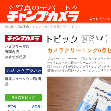
ネットプリント
HOME
>
店舗案内
>
チャンプカメラ 青葉台店
> トピック
たまプラーザ店
カメラクリーニング6点
青葉台店
みすずが丘店
ブロアー、クリーナー、ブラシなどカメラクリ
セットになったお得なクリーニングセット。
目立たないですが意外とカメラやレンズは結構
日頃のカメラの清掃・メンテナンスにご活用く
港北ニュータウン店(閉
店)
5月のトピック
«前の月
次の月»