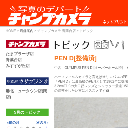
ネットプリント
HOME
>
店舗案内
>
チャンプカメラ 青葉台店
> トピック
たまプラーザ店
PEN D[整備済]
青葉台店
みすずが丘店
中古 OLYMPUS PEN D [オーバーホール済] ￥3
ハーフフィルムカメラと言えばオリンパスのPE
「PEN D」は最高級のPENとして1962年に登
3.2cmF1.9の大口径レンズとシャッター最速1
港北ニュータウン店(閉
の調整をしたい方にオススメです📸
店)
5月のトピック
«前の月
次の月»