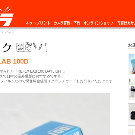
ネットプリント
カメラ買取・下
オンラインショップ
写真館カサ
 トピック
取
お
LAB 100D
れた『REFLX LAB 100 DAYLIGHT』
ズで日中の屋外撮影におすすめです🌞
ネガフィルムなので現像料金値引スクラッチカードもお引きいただけます