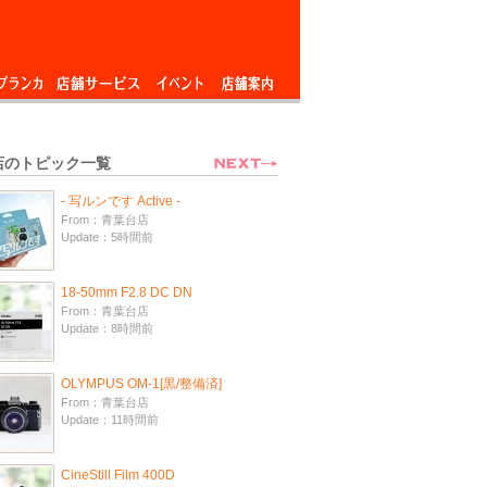
ブランカ
店舗サービス
イベント
店舗案内
店のトピック一覧
- 写ルンです Active -
From：青葉台店
Update：5時間前
18-50mm F2.8 DC DN
From：青葉台店
Update：8時間前
OLYMPUS OM-1[黒/整備済]
From：青葉台店
Update：11時間前
CineStill Film 400D