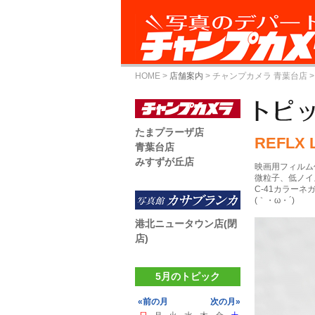
HOME
>
店舗案内
>
チャンプカメラ 青葉台店
>
たまプラーザ店
REFLX 
青葉台店
みすずが丘店
映画用フィルム作ら
微粒子、低ノイ
C-41カラー
(｀・ω・´)
港北ニュータウン店(閉
店)
5月のトピック
«前の月
次の月»