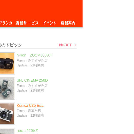
ブランカ
店舗サービス
イベント
店舗案内
品のトピック
Nikon ZOOM300 AF
From：みすずが丘店
Update：21時間前
SFL CINEMA 250D
From：みすずが丘店
Update：21時間前
Konica C35 E&L
From：青葉台店
Update：22時間前
nexia 220ixZ