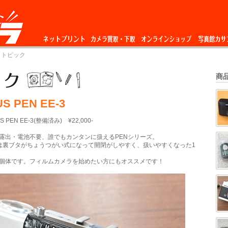
ネットプリント
カメラ買取・下
オンラインショップ
写真館カサ
 トピック
取
商
S PEN EE-3
 PEN EE-3(整備済み) ¥22,000-
露出・電池不要、誰でもカンタンに扱えるPENシリーズ。
-3」は裏ブタがちょうつがい式になって開閉がしやすく、扱いやすくなった1
個体です。フィルムカメラを始めたい方にもオススメです！