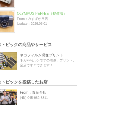
OLYMPUS PEN-EE（整備済）
From：みすずが丘店
Update：2026.08.01
のトピックの商品やサービス
ネガフィルム現像プリント
ネガや写ルンですの現像、プリント。
全店ですぐできます！
のトピックを投稿したお店
From：青葉台店
(☎) 045-982-8311