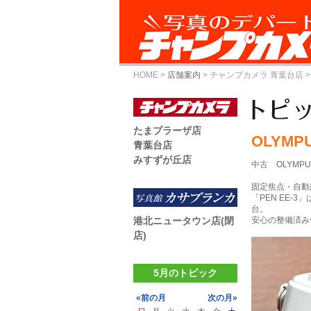
HOME
>
店舗案内
>
チャンプカメラ 青葉台店
>
たまプラーザ店
OLYMPU
青葉台店
みすずが丘店
中古 OLYMPUS
固定焦点・自動
「PEN EE
台。
港北ニュータウン店(閉
安心の整備済み
店)
5月のトピック
«前の月
次の月»