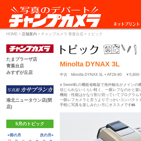
ネットプリント
HOME
>
店舗案内
>
チャンプカメラ 青葉台店
> トピック
たまプラーザ店
Minolta DYNAX 3L
青葉台店
みすずが丘店
中古 Minolta DYNAX 3L + AF28-80 ￥5,800-
α SweetⅡLの機能省略版で海外輸出がメインの
信じられないくらい軽く、一眼レフなのかと疑
機能・性能はかなり割り切っていてプログラム
港北ニュータウン店(閉
一眼レフカメラと言うよりでっかいコンパクト
手軽に写真を楽しみたい方にオススメです📸
店)
5月のトピック
«前の月
次の月»