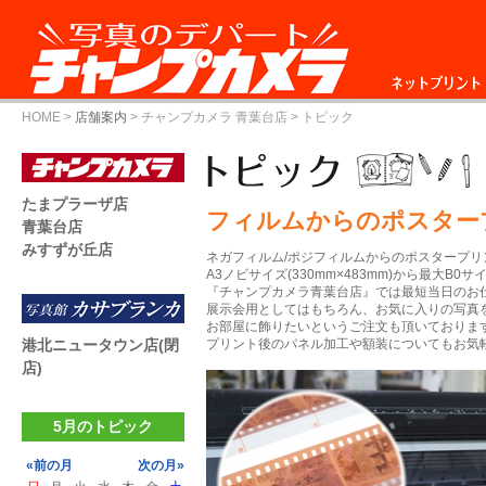
ネットプリント
HOME
>
店舗案内
>
チャンプカメラ 青葉台店
> トピック
たまプラーザ店
フィルムからのポスター
青葉台店
みすずが丘店
ネガフィルム/ポジフィルムからのポスタープリ
A3ノビサイズ(330mm×483mm)から最大B0サイズ
『チャンプカメラ青葉台店』では最短当日のお
展示会用としてはもちろん、お気に入りの写真
お部屋に飾りたいというご注文も頂いておりま
港北ニュータウン店(閉
プリント後のパネル加工や額装についてもお気
店)
5月のトピック
«前の月
次の月»